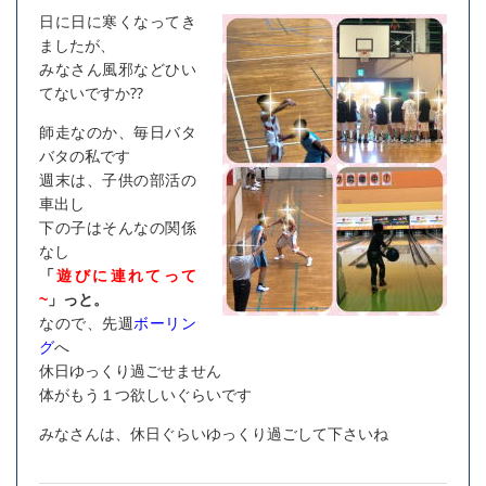
日に日に寒くなってき
ましたが、
みなさん風邪などひい
てないですか⁇
師走なのか、毎日バタ
バタの私です
週末は、子供の部活の
車出し
下の子はそんなの関係
なし
「
遊びに連れてって
~
」っと。
なので、先週
ボーリン
グ
へ
休日ゆっくり過ごせません
体がもう１つ欲しいぐらいです
みなさんは、休日ぐらいゆっくり過ごして下さいね