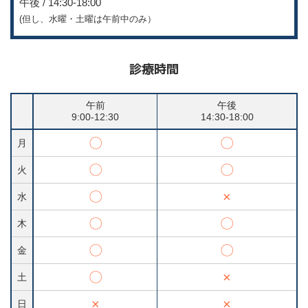
午後 / 14:30-18:00
(但し、水曜・土曜は午前中のみ）
診療時間
午前
午後
9:00-12:30
14:30-18:00
〇
〇
月
〇
〇
火
〇
×
水
〇
〇
木
〇
〇
金
〇
×
土
×
×
日