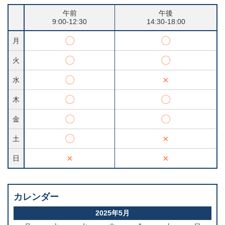
午前
午後
9:00-12:30
14:30-18:00
〇
〇
月
〇
〇
火
〇
×
水
〇
〇
木
〇
〇
金
〇
×
土
×
×
日
カレンダー
2025年5月